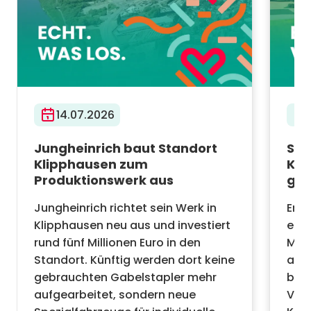
14.07.2026
Jungheinrich baut Standort
Sta
Klipphausen zum
Kli
Produktionswerk aus
ge
Jungheinrich richtet sein Werk in
Erst
Klipphausen neu aus und investiert
erfo
rund fünf Millionen Euro in den
Mod
Standort. Künftig werden dort keine
aus 
gebrauchten Gabelstapler mehr
bau
aufgearbeitet, sondern neue
Vak