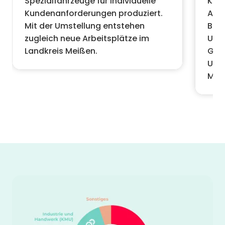
Spezialfahrzeuge für individuelle
Kund
Kundenanforderungen produziert.
Auto
Mit der Umstellung entstehen
Bran
zugleich neue Arbeitsplätze im
Umsa
Landkreis Meißen.
Gesc
Unte
Mill