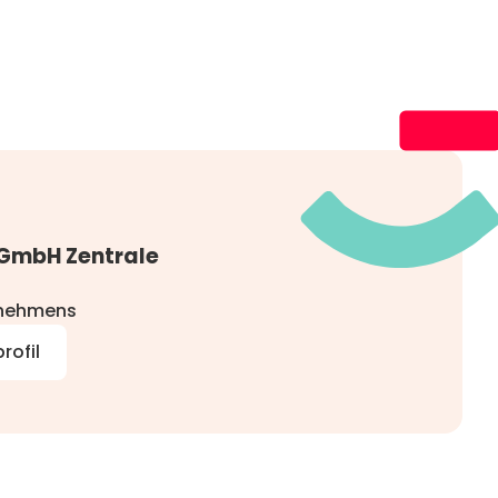
 GmbH Zentrale
rnehmens
rofil